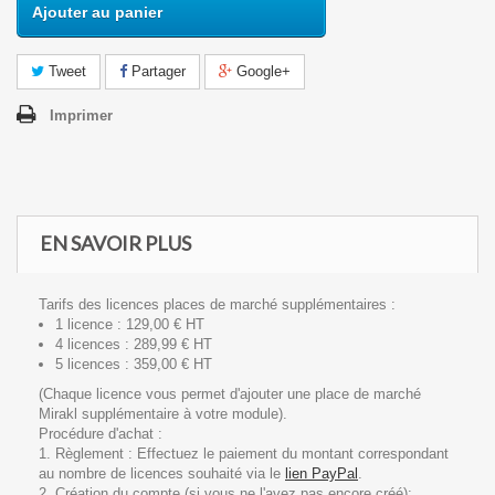
Ajouter au panier
Tweet
Partager
Google+
Imprimer
EN SAVOIR PLUS
Tarifs des licences places de marché supplémentaires :
1 licence :
129,00 € HT
4 licences :
289,99 € HT
5 licences :
359,00 € HT
(Chaque licence vous permet d'ajouter une place de marché
Mirakl supplémentaire à votre module).
Procédure d'achat :
1.
Règlement :
Effectuez le paiement du montant correspondant
au nombre de licences souhaité via le
lien PayPal
.
2.
Création du compte (si vous ne l'avez pas encore créé):