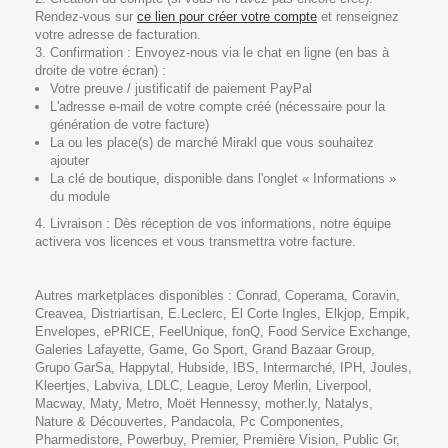
Rendez-vous sur
ce lien pour créer votre compte
et renseignez
votre adresse de facturation.
3.
Confirmation :
Envoyez-nous via le chat en ligne (en bas à
droite de votre écran) :
Votre preuve / justificatif de paiement PayPal
L'adresse e-mail de votre compte créé (nécessaire pour la
génération de votre facture)
La ou les place(s) de marché Mirakl que vous souhaitez
ajouter
La clé de boutique, disponible dans l'onglet « Informations »
du module
4.
Livraison :
Dès réception de vos informations, notre équipe
activera vos licences et vous transmettra votre facture.
Autres marketplaces disponibles : Conrad, Coperama, Coravin,
Creavea, Distriartisan, E.Leclerc, El Corte Ingles, Elkjop, Empik,
Envelopes, ePRICE, FeelUnique, fonQ, Food Service Exchange,
Galeries Lafayette, Game, Go Sport, Grand Bazaar Group,
Grupo GarSa, Happytal, Hubside, IBS, Intermarché, IPH, Joules,
Kleertjes, Labviva, LDLC, League, Leroy Merlin, Liverpool,
Macway, Maty, Metro, Moët Hennessy, mother.ly, Natalys,
Nature & Découvertes, Pandacola, Pc Componentes,
Pharmedistore, Powerbuy, Premier, Première Vision, Public Gr,