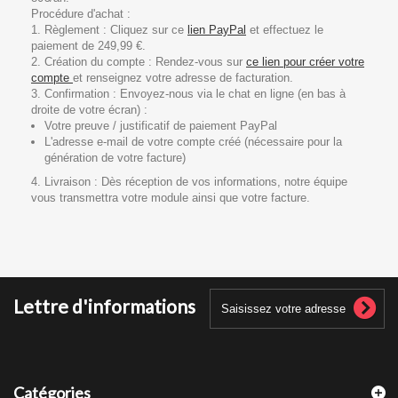
Procédure d'achat :
1. Règlement : Cliquez sur ce
lien PayPal
et effectuez le
paiement de 249,99 €.
2. Création du compte : Rendez-vous sur
ce lien pour créer votre
compte
et renseignez votre adresse de facturation.
3. Confirmation : Envoyez-nous via le chat en ligne (en bas à
droite de votre écran) :
Votre preuve / justificatif de paiement PayPal
L'adresse e-mail de votre compte créé (nécessaire pour la
génération de votre facture)
4. Livraison : Dès réception de vos informations, notre équipe
vous transmettra votre module ainsi que votre facture.
Lettre d'informations
Catégories